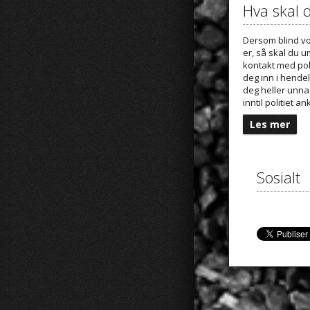
Hva skal 
Dersom blind vo
er, så skal du u
kontakt med poli
deg inn i hende
deg heller unna
inntil politiet 
Les mer
Sosialt