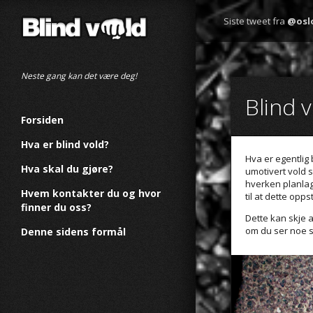
Siste tweet fra
@osl
Neste gang kan det være deg!
Blind 
Forsiden
Hva er blind vold?
Hva er egentlig
Hva skal du gjøre?
umotivert vold so
hverken planlagt
Hvem kontakter du og hvor
til at dette opp
finner du oss?
Dette kan skje a
om du ser noe s
Denne sidens formål